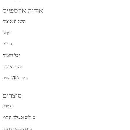
אודות אוזספייס
שאלות נפוצות
וִידֵאוֹ
אוֹדוֹת
קבל דוגמית
בקרת איכות
מופע VR במפעל
מוצרים
ספורט
טיולים ופעילויות חוץ
בקבוק צבע הדרגתי