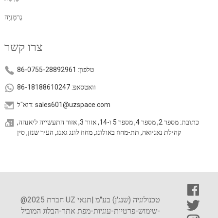
גֶרמָנִיָה
צרו קשר
טלפון: 86-0755-28892961
וואטסאפ: 86-18188610247
דוא"ל: sales601@uzspace.com
כתובת: מספר 2, מספר 4, מספר 5 ו-14, אזור 3, אזור התעשייה ליאנהה,
קהילת נאניואה, תת-מחוז באולונג, מחוז לונג גאנג, העיר שנזן, סין
@2025 חברת UZ טכנולוגיה (שנג'ן) בע"מ |
תנאי
-
שימוש
-
פרטיות
-
עוגיות
-
מפת אתר
-
הבלוג המוביל