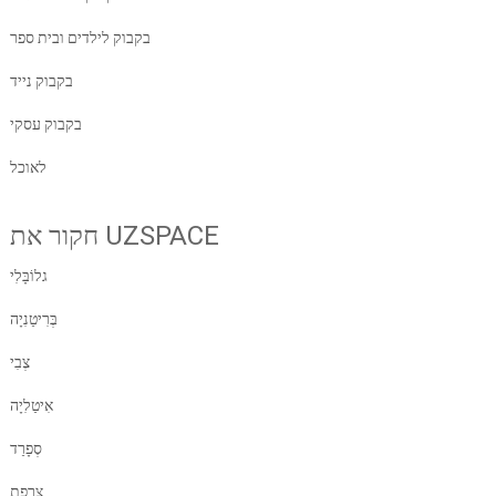
בקבוק לילדים ובית ספר
בקבוק נייד
בקבוק עסקי
לאוכל
חקור את UZSPACE
גלוֹבָּלִי
בְּרִיטַנִיָה
צְבִי
אִיטַלִיָה
סְפָרַד
צָרְפַת